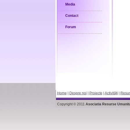
Media
Contact
Forum
Home
|
Despre noi
|
Proiecte
|
Activităţi
|
Resur
Copyright © 2011
Asociatia Resurse Umanita