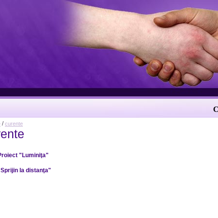
C
/
e
curente
ente
Proiect "Luminiţa"
"Sprijin la distanţa"