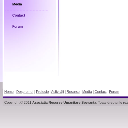
Media
Contact
Forum
Home
|
Despre noi
|
Proiecte
|
Activităţi
|
Resurse
|
Media
|
Contact
|
Forum
Copyright © 2011
Asociatia Resurse Umanitare Speranta.
Toate drepturile rez