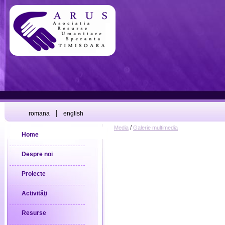
|
romana
english
/
Media
Galerie multimedia
Home
Despre noi
Proiecte
Activităţi
Resurse